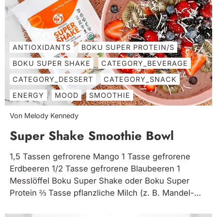
ANTIOXIDANTS
BOKU SUPER PROTEIN/S
BOKU SUPER SHAKE
CATEGORY_BEVERAGE
CATEGORY_DESSERT
CATEGORY_SNACK
ENERGY
MOOD
SMOOTHIE
Von Melody Kennedy
Super Shake Smoothie Bowl
1,5 Tassen gefrorene Mango 1 Tasse gefrorene
Erdbeeren 1/2 Tasse gefrorene Blaubeeren 1
Messlöffel Boku Super Shake oder Boku Super
Protein ⅔ Tasse pflanzliche Milch (z. B. Mandel-
oder Kokosmilch) Geben Sie die Zutaten in einen
Hochgeschwindigkeitsmixer. Mischen Sie die