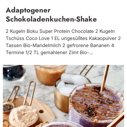
Adaptogener
Schokoladenkuchen-Shake
2 Kugeln Boku Super Protein Chocolate 2 Kugeln
Tschüss Coco Love 1 EL ungesüßtes Kakaopulver 2
Tassen Bio-Mandelmilch 2 gefrorene Bananen 4
Termine 1/2 TL gemahlener Zimt Bio-
Schokoladensirup zum Garnieren Alle Zutaten in
einen Mixer geben und glatt rühren. In hohe Gläser
füllen und mit Schokoladensirup auffüllen.
Eintauchen. ;)