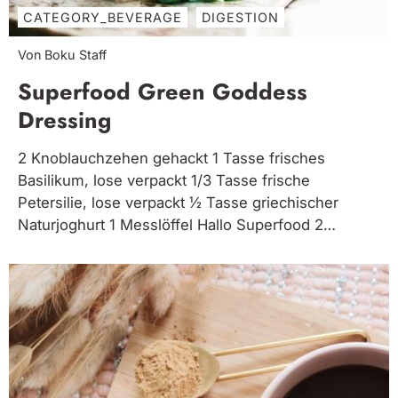
CATEGORY_BEVERAGE
DIGESTION
Von Boku Staff
Superfood Green Goddess
Dressing
2 Knoblauchzehen gehackt 1 Tasse frisches
Basilikum, lose verpackt 1/3 Tasse frische
Petersilie, lose verpackt ½ Tasse griechischer
Naturjoghurt 1 Messlöffel Hallo Superfood 2
Esslöffel Olivenöl 2 Esslöffel frischer Zitronensaft
Koscheres Salz nach Geschmack. Alle Zutaten in
einen Mixer geben und glatt rühren.