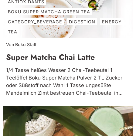
ANTIOXIDANTS
BOKU SUPER MATCHA GREEN TEA
CATEGORY_BEVERAGE
DIGESTION
ENERGY
TEA
Von Boku Staff
Super Matcha Chai Latte
1/4 Tasse heißes Wasser 2 Chai-Teebeutel 1
Teelöffel Boku Super Matcha Pulver 2 TL Zucker
oder Süßstoff nach Wahl 1 Tasse ungesüßte
Mandelmilch Zimt bestreuen Chai-Teebeutel in
heißes Wasser geben und 2 Minuten ruhen lassen.
Teebeutel entfernen und Matcha-Pulver
unterrühren. Beiseite legen. Mandelmilch in ein
Einmachglas füllen. 1 Minute lang...