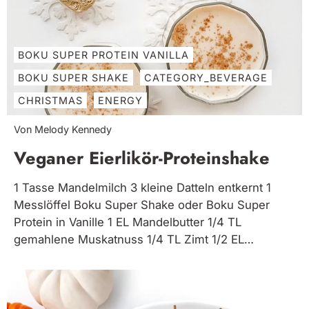
BOKU SUPER PROTEIN VANILLA
BOKU SUPER SHAKE
CATEGORY_BEVERAGE
CHRISTMAS
ENERGY
Von Melody Kennedy
Veganer Eierlikör-Proteinshake
1 Tasse Mandelmilch 3 kleine Datteln entkernt 1
Messlöffel Boku Super Shake oder Boku Super
Protein in Vanille 1 EL Mandelbutter 1/4 TL
gemahlene Muskatnuss 1/4 TL Zimt 1/2 EL
Ahornsirup 1 TL Rum-Extraktimitat, optional 1/4 TL
Butterextraktimitat, optional Alle Zutaten in einen
Mixer geben. Mixen, bis die Datteln gut...