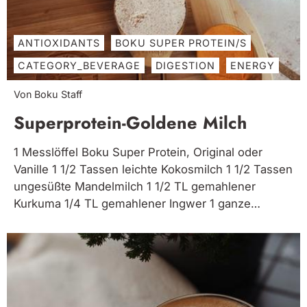
ANTIOXIDANTS
BOKU SUPER PROTEIN/S
CATEGORY_BEVERAGE
DIGESTION
ENERGY
Von Boku Staff
Superprotein-Goldene Milch
1 Messlöffel Boku Super Protein, Original oder
Vanille 1 1/2 Tassen leichte Kokosmilch 1 1/2 Tassen
ungesüßte Mandelmilch 1 1/2 TL gemahlener
Kurkuma 1/4 TL gemahlener Ingwer 1 ganze
Zimtstange (oder 1/4 TL gemahlener Zimt) 1 EL
Kokosöl 1 Prise gemahlener schwarzer Pfeffer 1 EL
Süßungsmittel Ihrer Wahl (z. B....