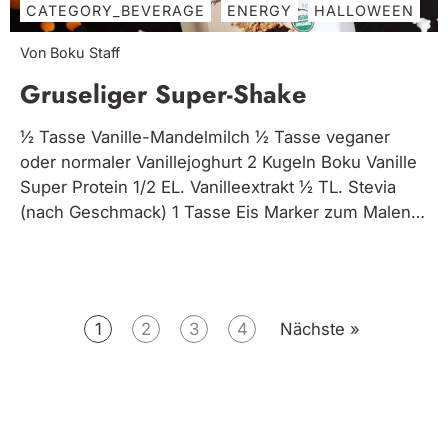
CATEGORY_BEVERAGE
ENERGY
HALLOWEEN
Von Boku Staff
Gruseliger Super-Shake
½ Tasse Vanille-Mandelmilch ½ Tasse veganer
oder normaler Vanillejoghurt 2 Kugeln Boku Vanille
Super Protein 1/2 EL. Vanilleextrakt ½ TL. Stevia
(nach Geschmack) 1 Tasse Eis Marker zum Malen
auf Glas und Halloween-Streusel, optional Alle
Zutaten in einen Mixer geben und glatt rühren.
Zeichnen Sie Geistergesichter auf Serviergläser.
Gläserränder befeuchten...
1
2
3
4
Nächste »