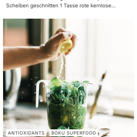
Scheiben geschnitten 1 Tasse rote kernlose
Weintrauben, halbiert 2 Flaschen Ihres Lieblings-
Bio-Rotweins 1,5 Tassen Champagner oder
Limonade Agavendicksaft verrühren, Boku-
Superbeeren, und Rotwein. Geschnittenes Obst
hinzufügen und umrühren. Mindestens 2 Stunden
kühl...
ANTIOXIDANTS
BOKU SUPERFOOD