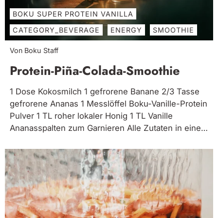
BOKU SUPER PROTEIN VANILLA
CATEGORY_BEVERAGE
ENERGY
SMOOTHIE
Von Boku Staff
Protein-Piña-Colada-Smoothie
1 Dose Kokosmilch 1 gefrorene Banane 2/3 Tasse
gefrorene Ananas 1 Messlöffel Boku-Vanille-Protein
Pulver 1 TL roher lokaler Honig 1 TL Vanille
Ananasspalten zum Garnieren Alle Zutaten in einen
Mixer geben und glatt rühren. Mit einer
Ananasscheibe garnieren und sofort servieren.
Aloha!