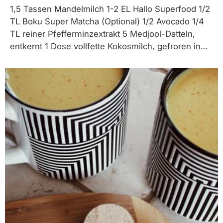
1,5 Tassen Mandelmilch 1-2 EL Hallo Superfood 1/2
TL Boku Super Matcha (Optional) 1/2 Avocado 1/4
TL reiner Pfefferminzextrakt 5 Medjool-Datteln,
entkernt 1 Dose vollfette Kokosmilch, gefroren in
einer Eiswürfelschale Um Kokos-Eiswürfel
herzustellen, gießen Sie eine Dose gut geschüttelte
Kokosmilch in eine Eiswürfelschale und frieren Sie
sie ein, bis sie...