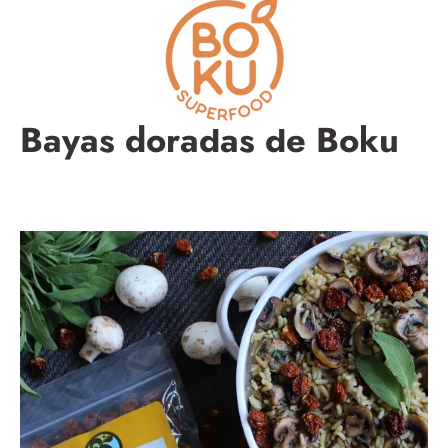
Saltar
a
la
sección
de
contenido
Bayas doradas de Boku