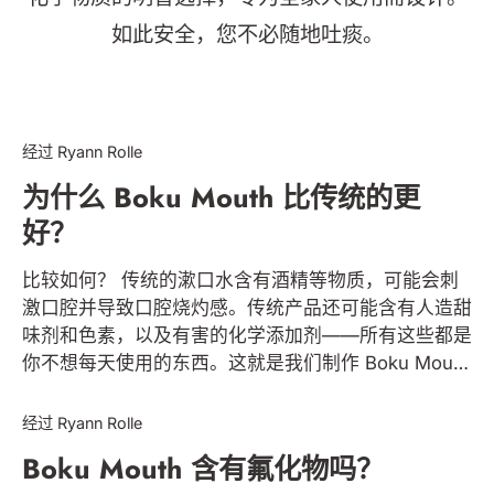
如此安全，您不必随地吐痰。
BOKU MOUTH & SMILE
经过 Ryann Rolle
为什么 Boku Mouth 比传统的更
好？
比较如何？ 传统的漱口水含有酒精等物质，可能会刺
激口腔并导致口腔烧灼感。传统产品还可能含有人造甜
味剂和色素，以及有害的化学添加剂——所有这些都是
你不想每天使用的东西。这就是我们制作 Boku Mouth
BOKU MOUTH & SMILE
的原因。 Bokumouth只使用天然成分，如薄荷、留兰
香和橄榄油，我们让天然成分来完成繁重的工作。
经过 Ryann Rolle
Boku Mouth 是一种温和的漱口水配方，具有您喜爱的
Boku Mouth 含有氟化物吗？
清爽味道，并为您带来您想要的效果。