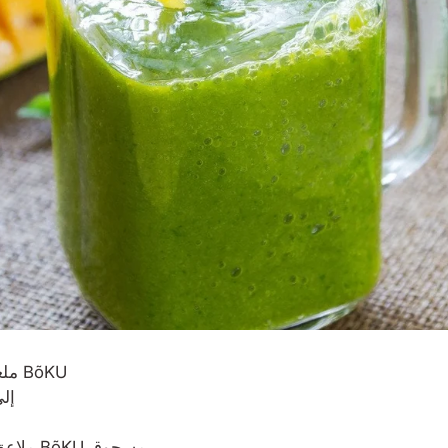
سوبر فوود BõKU
1 ملع
1 إلى 2 ملعقة كبي
مسحوق
سوبر بروتين BõKU
3 ملاعق ك