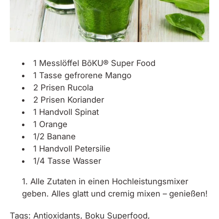
1 Messlöffel
BõKU® Super Food
1 Tasse gefrorene Mango
2 Prisen Rucola
2 Prisen Koriander
1 Handvoll Spinat
1 Orange
1/2 Banane
1 Handvoll Petersilie
1/4 Tasse Wasser
Alle Zutaten in einen Hochleistungsmixer
geben. Alles glatt und cremig mixen – genießen!
Tags:
Antioxidants
,
Boku Superfood
,