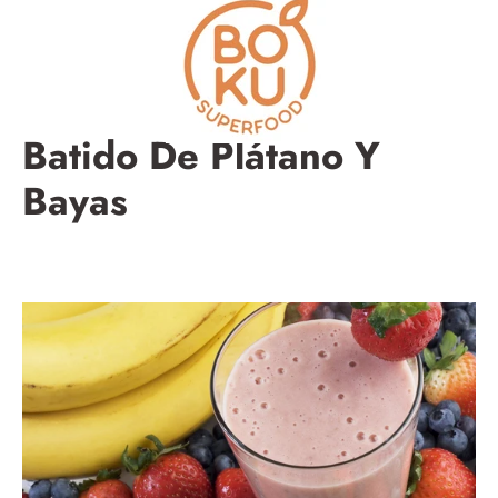
Saltar
a
la
sección
de
contenido
Batido De Plátano Y
Bayas