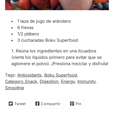
1 taza de jugo de arándano
6 fresas
1/2 plátano
3 cucharadas
Boku Superfood
Reúna los ingredientes en una licuadora
(vierta los líquidos primero para evitar que se
aglomere el polvo). ¡Presiona mezclar y disfruta!
Tags:
Antioxidants
,
Boku Superfood
,
Category_Snack
,
Digestion
,
Energy
,
Immunity
,
Smoothie
Tweet
Compartir
Pin