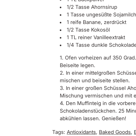
1/2 Tasse Ahornsirup
1 Tasse ungesüßte Sojamilc
1 reife Banane, zerdrückt
1/2 Tasse Kokosöl
1 TL reiner Vanilleextrakt
1/4 Tasse dunkle Schokolad
Ofen vorheizen auf 350 Grad.
Beiseite legen.
In einer mittelgroßen Schüss
mischen und beiseite stellen.
In einer großen Schüssel Aho
Mischung vermischen und mit e
Den Muffinteig in die vorbere
Schokoladenstückchen. 25 Minu
abkühlen lassen. Genießen!
Tags:
Antioxidants
,
Baked Goods
,