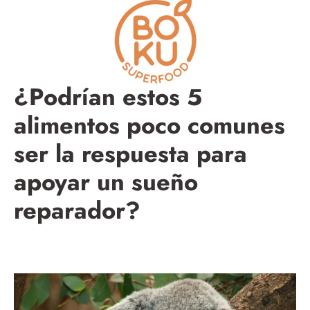
Saltar
a
la
sección
de
contenido
¿Podrían estos 5
alimentos poco comunes
ser la respuesta para
apoyar un sueño
reparador?