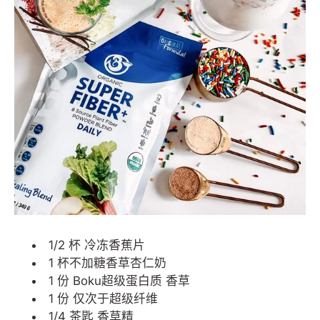
1/2 杯 冷冻香蕉片
1 杯不加糖香草杏仁奶
1 份
Boku超级蛋白质
香草
1 份
仅次于超级纤维
1/4 茶匙 香草精