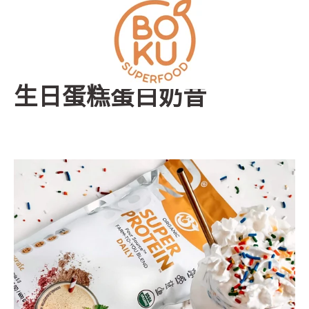
跳
到
内
容
生日蛋糕蛋白奶昔