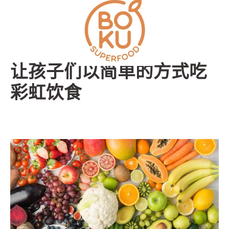
跳
到
内
容
让孩子们以简单的方式吃
彩虹饮食