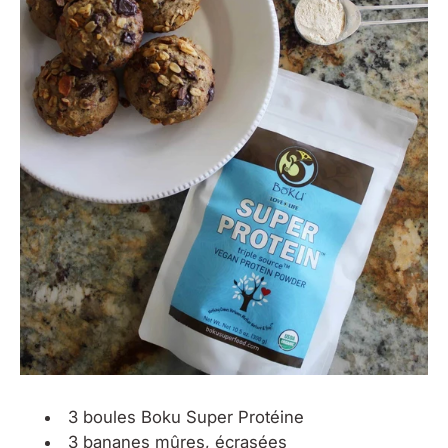
3 boules
Boku Super Protéine
3 bananes mûres, écrasées