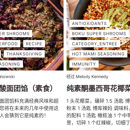
ANTIOXIDANTS
ER SHROOMS
BOKU SUPER SHROOMS
ERFOOD
RECIPE
CATEGORY_ENTREE
THANKSGIVING
HOT MAMI SEASONING
ASONING
IMMUNITY
inowski
经过 Melody Kennedy
酸面团馅（素食）
纯素酮墨西哥花椰
面团馅料充满经典风味和超
1 头花椰菜，碾碎 1.5 汤匙
您将在未来的几年中使用这
粉末 1 汤匙 博库辣妈 调味
人会猜到它是纯素的！
的配料 1 汤匙 橄榄油 1 个
葱，切碎 1 个红辣椒，切细丁