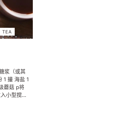
。立即上桌并
8 分钟，偶尔搅拌，直到大部分液体蒸
发，但肉混合物仍然有点辣。从火上移
开。 将酸奶油搅拌在一起，制成酸橙克丽
玛， 嗨超级食物 粉末和一个小碗中的一
TEA
个酸橙汁。如果仍然太稠而无法淋在玉米
饼上，请再加一点酸橙汁或水。 根据包装
说明加热玉米卷壳。将 3 汤匙玉米卷肉填
满玉米卷壳。上面放上所需的炸玉米饼配
料，然后淋上酸橙油脂。享受！
放入小型搅拌
0 秒至 1
合。享受！