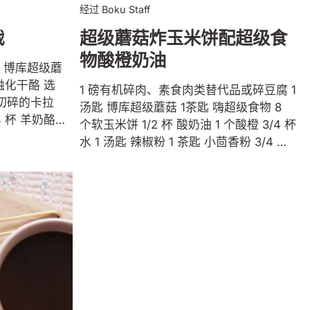
意大利面煮至有嚼劲。预留一杯意大利面
经过 Boku Staff
水，以防您需要松开阿尔弗雷多酱。 当蘑
战
超级蘑菇炸玉米饼配超级食
菇盘中的液体大部分减少时，用白葡萄酒
去釉。加入青葱、大蒜、盐和胡椒。再煮
物酸橙奶油
勺 博库超级蘑
几分钟，品尝并根据需要调整调味料。 意
大利面煮好后，将蘑菇放入锅中，涂上阿
1 磅有机碎肉、素食肉类替代品或碎豆腐 1
 切碎的卡拉
尔弗雷多酱。如果您需要松开酱汁，请加
汤匙 博库超级蘑菇 1茶匙 嗨超级食物 8
4 杯 羊奶酪
入一些保留的热意大利面水。顶部还有更
个软玉米饼 1/2 杯 酸奶油 1 个酸橙 3/4 杯
烤好并涂上黄
多 鲜味 和切碎的纯素帕尔马干酪。享
水 1 汤匙 辣椒粉 1 茶匙 小茴香粉 3/4 茶
受！
匙 盐 1/2 茶匙 干牛至 1/2 茶匙 大蒜粉
入奶油、
1/4 茶匙 黑胡椒粉 塔可配料：奶酪丝、红
、切达干酪，搅拌
洋葱碎、莎莎酱、辣酱、生菜丝、橄榄、
，加入橄榄和
牛油果丁 将您选择的肉放入大煎锅中，用
果需要的话，
中火加热。用木勺将肉分开。煮约 6-8 分
烤面包并涂上
钟，直至肉完全煮熟，偶尔搅拌。 将热量
您吃酮，则不
降至中等。添加 博库超级蘑菇、辣椒粉、
替代品）。在
小茴香、盐、牛至、大蒜粉和胡椒粉加入
蛋堆在吐司
肉中。搅拌均匀。加水并搅拌混合。煮 7-