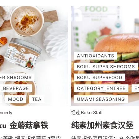
切碎 1 个墨西哥辣椒，去籽并
番茄酱 1茶匙海盐 1 茶匙 小茴
辣椒粉 3 汤匙 新鲜切碎的香菜
橙汁 配料建议：鳄梨片、纯
碎的葱、更多 Boku Hot Ma
椰菜碾碎，将花椰菜头上的
安装带有 s 刀片的食品加工
小花放入食品加工机的碗中
ANTIOXIDANTS
成米粒，中途刮掉侧面，以
BOKU SUPER SHROOMS
的碎片。刮掉花椰菜米，然
花重复上述步骤。 2）用中
ER SHROOMS
BOKU SUPERFOOD
锅。加入油并加热直至沸腾
_BEVERAGE
CATEGORY_ENTREE
E
炒香 直至柔软半透明，偶尔搅拌
MOOD
TEA
UMAMI SEASONING
钟。 3）加入大蒜、红辣椒
椒，炒香1-2分钟。 加入...
nnedy
经过 Boku Staff
oku 金蘑菇拿铁
纯素加州素食汉堡
 1茶匙 博库超级蘑菇 1泵柴
纯素超级黑豆汉堡： 6 个你