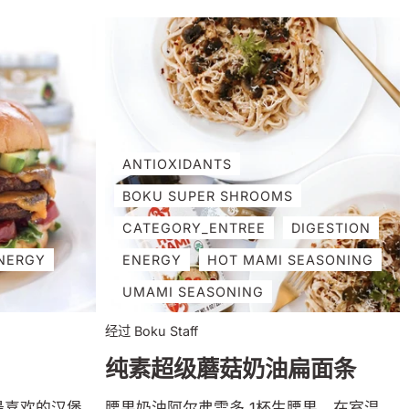
切碎 3 汤匙
汤匙 博库超级蘑菇 粉末 1 汤匙 鲜味 或者
香 ½ 茶匙
辣妈 调味料 1/2 茶匙 小茴香粉 1/2 茶匙
 1 汤匙 酸
香菜粉 1 茶匙 烟熏辣椒粉 1茶匙盐，或适
素酸奶油、切
量 3 杯嫩菠菜，切成丝带，或羽衣甘蓝 1
mi 1）要将花
个柠檬，榨汁 可选配料：纯素易碎奶酪、
小花切成片。
辣酱、欧芹、少许 Boku Umami 在大锅
机。将一半的
中用中火加热橄榄油。加入洋葱、大蒜、
，搅拌直至变
胡萝卜和芹菜。煮约 4-5 分钟，经常搅
ANTIOXIDANTS
抓住任何较大
拌。 加入一罐西红柿（带液体）、扁豆、
BOKU SUPER SHROOMS
后对剩余的小
蔬菜汤、Boku Super Shrooms、Boku
高火加热煎
Umami、小茴香、香菜和烟熏辣椒粉。搅
CATEGORY_ENTREE
DIGESTION
。加入洋葱并
拌以合并所有内容。 煮沸，然后转小火煮
NERGY
ENERGY
HOT MAMI SEASONING
 5-6 分
约30分钟，直至扁豆变软，汤变稠。 加
UMAMI SEASONING
和墨西哥辣
入菠菜和柠檬汁。只需要一分钟，菠菜就
会枯萎。加盐调味，并在上面撒上纯素易
经过 Boku Staff
碎奶酪、辣酱、欧芹和少许 Boku
纯素超级蘑菇奶油扁面条
Umami。享受！
最喜欢的汉堡
腰果奶油阿尔弗雷多 1杯生腰果，在室温