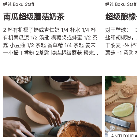
经过 Boku Staff
经过 Boku Staff
南瓜超级蘑菇奶茶
超级酿橡
2 杯有机椰子奶或杏仁奶 1/4 杯水 1/4 杯
对于壁球： -
有机南瓜泥 1/2 汤匙 枫糖浆或蜂蜜 1/2 茶
盐和胡椒粉，适
匙 小豆蔻 1/2 茶匙 香草精 1/4 茶匙 姜末
干藜麦 -½ 杯
一小撮丁香粉 2茶匙 博库超级蘑菇 粉末
蘑菇 -1 汤匙
椰子鲜奶油和肉桂作为配料 在一个中等大
洋葱，切细丁 -
小的平底锅中，将椰奶和水加热至所需的
片 -2 茶匙 蒜
温度。 添加所有成分并搅拌直至完全混
匙 干鼠尾草 
合。用勺子舀进杯子里，在上面撒上生奶
-2茶匙 木鲜
油和肉桂粉。在杯子里坠入天堂。享受！
粉，适量 -
作干藜麦和糙
中。加入米饭
35 分钟。
将烤箱预热至 
半并去除种子
ANTIOXID