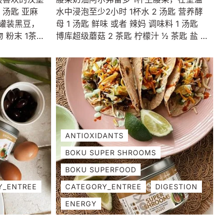
 汤匙 亚麻
水中浸泡至少2小时 1杯水 2 汤匙 营养酵
盎司罐装黑豆，
母 1 汤匙 鲜味 或者 辣妈 调味料 1 汤匙
 粉末 1茶匙
博库超级蘑菇 2 茶匙 柠檬汁 ½ 茶匙 盐 ¼
鲜味调味料 1
茶匙 胡椒粉 意大利面 8盎司煮熟的扁面
粉 1 茶匙 大
条（或其他选择的意大利面） 3 汤匙 橄
辣椒粉 1 茶匙
榄油 3 瓣切碎的大蒜 ¼ 杯切碎的青葱
茶匙 黑胡椒粉
（或黄洋葱） 16 盎司 克里米尼蘑菇，切
： 1...
片 ½ 杯干白葡萄酒（可选） 1茶匙盐 将腰
果浸泡在室温水中至少2小时。沥干并冲
洗。将腰果与剩余的腰果奶油成分一起加
入搅拌机中。搅拌直至光滑、呈奶油状。
ANTIOXIDANTS
将一大锅盐水煮沸。与此同时，将一个大
BOKU SUPER SHROOMS
煎锅预热至中火。加入橄榄油、青葱和大
蒜，煮几分钟，直至变软。转移到一个小
BOKU SUPERFOOD
碗中并放在一边。 将蘑菇切片并将锅加热
Y_ENTREE
CATEGORY_ENTREE
DIGESTION
至中高。将蘑菇放入锅中，煮约 15 分
ENERGY
钟，直至大部分液体减少。经常搅拌。 将