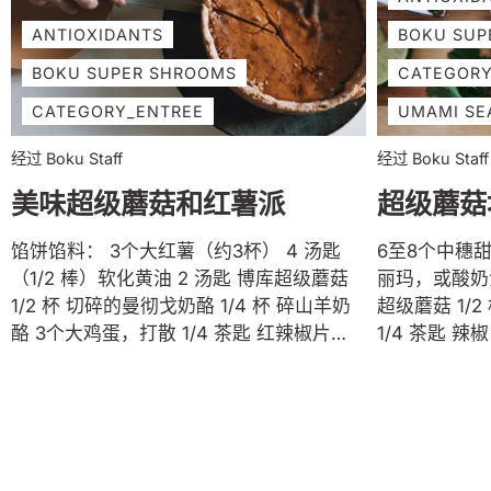
味。将切面朝
上，烘烤约...
ANTIOXIDANTS
BOKU SUP
BOKU SUPER SHROOMS
CATEGORY
CATEGORY_ENTREE
UMAMI SE
经过 Boku Staff
经过 Boku Staff
美味超级蘑菇和红薯派
超级蘑菇
馅饼馅料： 3个大红薯（约3杯） 4 汤匙
6至8个中穗甜玉米，去壳
（1/2 棒）软化黄油 2 汤匙 博库超级蘑菇
丽玛，或酸奶油 1/2 杯蛋黄酱 1-2 
1/2 杯 切碎的曼彻戈奶酪 1/4 杯 碎山羊奶
超级蘑菇 1/2 杯 香菜碎 1 瓣大蒜，切碎
酪 3个大鸡蛋，打散 1/4 茶匙 红辣椒片
1/4 茶匙 辣椒 2 茶匙 柠檬皮碎，取自 
3/4 茶匙 新鲜鼠尾草 1/4 茶匙 粗盐 1/4
个柠檬 2汤匙酸橙汁，来自一个酸橙 1/2
黑胡椒粉 小撮肉豆蔻粉 馅饼填充说明：
杯 科蒂亚奶酪，碎的 
将烤箱预热至 375°F。使用蔬菜刷冲洗并
Boku Umami 超级
擦掉土豆上的沙粒。 使用铺有羊皮纸的烤
架加热至 400 华氏
盘将土豆烤 45 分钟到 1 小时。它们摸起
脂、蛋黄酱、Bo