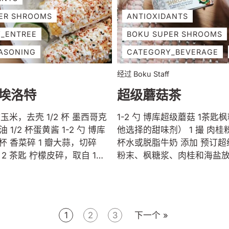
下放在衬有羊皮纸的烤盘
上，撒上羊奶酪和其余的葱
享用！
ER SHROOMS
ANTIOXIDANTS
_ENTREE
BOKU SUPER SHROOMS
ASONING
CATEGORY_BEVERAGE
经过 Boku Staff
埃洛特
超级蘑菇茶
 1/2 杯 墨西哥克
1-2 勺 博库超级蘑菇 1茶匙枫糖浆（或其
勺 博库
他选择的甜味剂） 1 撮 肉桂粉 1 撮 海盐 1
杯水或脱脂牛奶 添加 预订超级蘑菇 p将
1
粉末、枫糖浆、肉桂和海盐
机中。 将水或不含乳制品的牛奶加热至热
青柠角，供食用
并添加到搅拌机中。高速搅拌 3
香料 将燃气或木炭烤
分钟，或直至起泡并充分混
度。 在碗中，将油
1
2
3
下一个 »
ku Super Shrooms、香