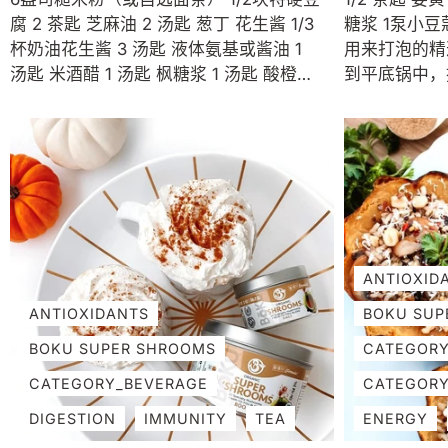
腐 2 茶匙 芝麻油 2 汤匙 葱丁 花生酱 1/3
糖浆 1泵小豆蔻
杯奶油花生酱 3 汤匙 液体氨基或酱油 1
用来打泡的精选牛奶 将前 
汤匙 米酒醋 1 汤匙 枫糖浆 1 汤匙 酸橙汁
到平底锅中，
1/2-1 汤匙 辣椒蒜酱 2茶匙 博库超级蘑菇
加热直至达到
1/2 汤匙 博库辣妈 3-4 汤匙 水 可选装饰
1/3 杯牛
花生 葱片 切碎的香菜 酸橙角 是拉差酱或
加热 30 
辣椒蒜酱 博库辣妈 根据包装说明将面条
烈摇晃直至形
煮得有嚼劲。 对于花生酱，将所有原料搅
杯子中，并在
拌在一起，一次加入 1 汤匙水，直至达到
话，撒上少许姜黄
所需的稠度。 尽可能多地挤出豆腐中的水
Shrooms。
分，然后切成方块。 用中火加热煎锅，加
ANTIOXID
入少许芝麻油。加入豆腐，煮至两面金黄
ANTIOXIDANTS
BOKU SUP
酥脆（约8分钟）。撒上Boku Hot
Mami。搁置。 在煎锅中再加热一点芝麻
BOKU SUPER SHROOMS
CATEGORY
油，加入葱。...
CATEGORY_BEVERAGE
CATEGOR
DIGESTION
IMMUNITY
TEA
ENERGY