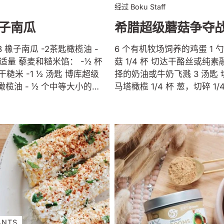
经过 Boku Staff
子南瓜
希腊超级蘑菇争夺
3 橡子南瓜 -2茶匙橄榄油 -
6 个有机牧场饲养的鸡蛋 1 
量 藜麦和糙米馅： -½ 杯
菇 1/4 杯 切达干酪丝或纯素融化干酪 选
干糙米 -1 ½ 汤匙 博库超级
择的奶油或牛奶飞溅 3 汤匙
 橄榄油 - ½ 个中等大小的黄
马塔橄榄 1/4 杯 葱，切碎 1/
8 盎司 cremini 蘑菇，切
或纯素易碎奶酪 4 片面包，
末 -1 ½ 茶匙 干百里香 -1 茶
油 盐和胡椒粉调味 用中火在平底锅上涂
- ½ 杯核桃或山核桃，切碎
上油或黄油。 打入鸡蛋，加
味调味料 - 海盐和新鲜胡椒
Boku Super Shrooms
新鲜磨碎的纯素帕尔马干酪 制
均匀。 鸡蛋几乎完全煮熟后
米时，将 3 杯水放入中型锅
葱。留出一把大葱备用。如
和藜麦。煮滚。盖上锅盖煮
可以撒上盐和胡椒粉调味。 
滤掉多余的水并用叉子弄松。
黄油您最喜欢的面包（如果
400°F。将橡子南瓜切成两
加面包或搭配低碳水化合物
。轻轻涂上橄榄油并用盐调
每个盘子里添加两片。将鸡
ANTS