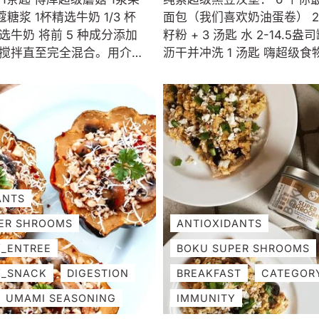
糖浆 1杯精选牛奶 1/3 杯
面包（我们喜欢奶油蛋卷） 2
5 种成分添加
籽粉 + 3 汤匙 水 2-14.5
搅拌直至完全混合。用介质
沥干并冲洗 1 汤匙 嗨超级食物
所需温度。 当茶升温时，将
博库超级蘑菇 粉末 2茶匙 木
奶添加到玻璃瓶中。在微波炉中
杯 Panko 面包屑 2 茶匙 洋葱
秒，或直至温热。盖上盖子并剧
蒜粉 2 茶匙 小茴香 2 茶匙 
成泡沫。 将超级蘑菇茶倒入
烟熏辣椒粉 ½ 茶匙 粗盐 ½ 
上面加入泡沫。如果需要的
2 汤匙 是拉差 纯素“超级特制酱”
和 Boku Super
享受！
ANTS
ER SHROOMS
ANTIOXIDANTS
_ENTREE
BOKU SUPER SHROOMS
Y_SNACK
DIGESTION
BREAKFAST
CATEGOR
UMAMI SEASONING
IMMUNITY