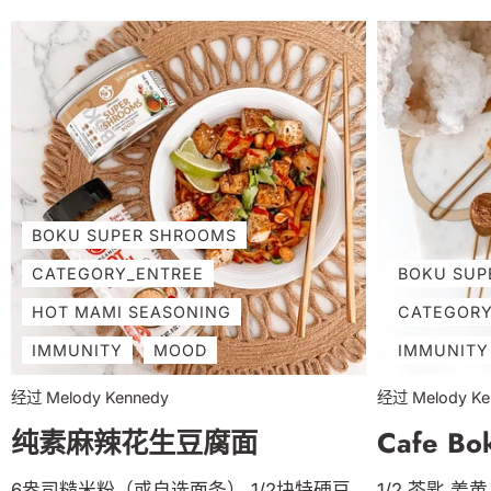
馅! 原料： -3磅土豆，切片 -1杯生腰果
-2 ½ 杯不加糖杏仁奶或蔬菜汤（或组合）
- ¼ 杯营养酵母 -2 或 3 瓣大蒜，切碎 -2
茶匙 木鲜味调味料 -1/2 汤匙 Boku 超级
蘑菇粉 -1茶匙洋葱粉 -1茶匙盐 - ½ 茶匙
胡椒粉 - ½ 个柠檬汁 - 切碎的纯素奶酪
作为配料 路线： 1) 将烤箱预热至375
度。将土豆去皮。使用曼陀林或手动用刀
将土豆切成 ⅛ 英寸的片。 2) 制作奶油
BOKU SUPER SHROOMS
酱，将腰果、牛奶和/或蔬菜汤、营养酵
母、大蒜、洋葱粉、盐、胡椒、Boku
CATEGORY_ENTREE
BOKU SUP
Umami、Boku Super Shrooms 和柠檬汁
HOT MAMI SEASONING
CATEGORY
加入高速搅拌机中，搅拌直至奶油状，大
IMMUNITY
MOOD
IMMUNITY
约1分钟。尝尝味道，添加更多你想要的东
西。 3) 在一个 9 x 13 的烤盘中，在烤盘
经过 Melody Kennedy
经过 Melody Ke
底部倒一层薄薄的酱汁，铺上 1/2...
纯素麻辣花生豆腐面
Cafe B
6盎司糙米粉（或自选面条） 1/2块特硬豆
1/2 茶匙 姜黄