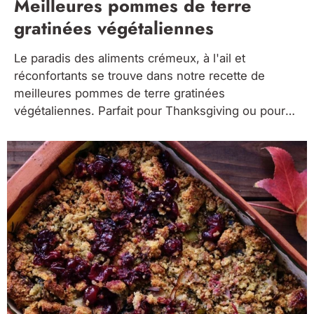
Meilleures pommes de terre
gratinées végétaliennes
Le paradis des aliments crémeux, à l'ail et
réconfortants se trouve dans notre recette de
meilleures pommes de terre gratinées
végétaliennes. Parfait pour Thanksgiving ou pour
rendre n'importe quel dîner encore plus spécial !
Consultez également notre Farce au levain aux
superaliments! Ingrédients: -3 livres de pommes
de terre, tranchées -1...