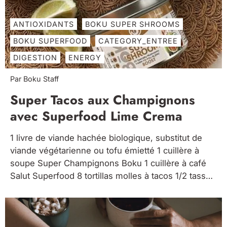
ANTIOXIDANTS
BOKU SUPER SHROOMS
BOKU SUPERFOOD
CATEGORY_ENTREE
DIGESTION
ENERGY
Par Boku Staff
Super Tacos aux Champignons
avec Superfood Lime Crema
1 livre de viande hachée biologique, substitut de
viande végétarienne ou tofu émietté 1 cuillère à
soupe Super Champignons Boku 1 cuillère à café
Salut Superfood 8 tortillas molles à tacos 1/2 tasse
de crème sure 1 citron vert 3/4 tasse d'eau 1
cuillère à soupe de piment en poudre...