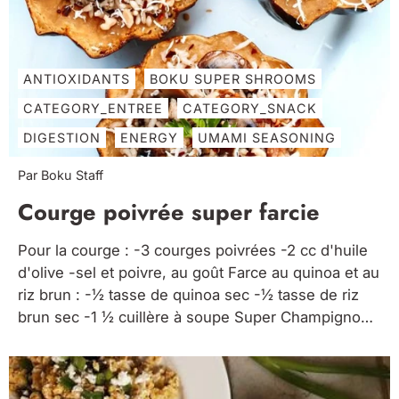
ANTIOXIDANTS
BOKU SUPER SHROOMS
CATEGORY_ENTREE
CATEGORY_SNACK
DIGESTION
ENERGY
UMAMI SEASONING
Par Boku Staff
Courge poivrée super farcie
Pour la courge : -3 courges poivrées -2 cc d'huile
d'olive -sel et poivre, au goût Farce au quinoa et au
riz brun : -½ tasse de quinoa sec -½ tasse de riz
brun sec -1 ½ cuillère à soupe Super Champignons
Boku -1 cuillère à soupe d'huile d'olive -½ oignon...