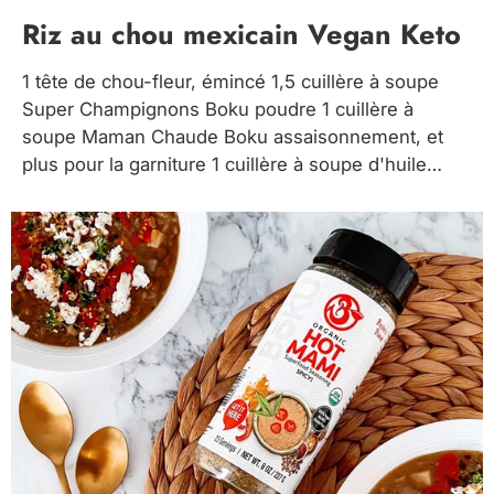
Riz au chou mexicain Vegan Keto
1 tête de chou-fleur, émincé 1,5 cuillère à soupe
Super Champignons Boku poudre 1 cuillère à
soupe Maman Chaude Boku assaisonnement, et
plus pour la garniture 1 cuillère à soupe d'huile
d'olive 1 oignon blanc moyen, finement haché 1
poivron rouge, finement haché 2 gousses d'ail,
hachées 1 jalapeno, épépiné...