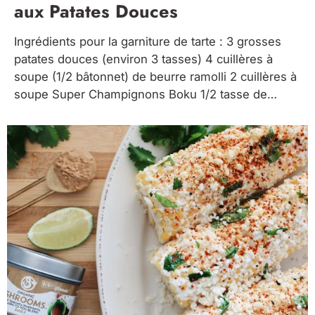
aux Patates Douces
Ingrédients pour la garniture de tarte : 3 grosses
patates douces (environ 3 tasses) 4 cuillères à
soupe (1/2 bâtonnet) de beurre ramolli 2 cuillères à
soupe Super Champignons Boku 1/2 tasse de
fromage manchego râpé 1/4 tasse de fromage de
chèvre émietté 3 gros œufs, battus 1/4 cuillère à
café...