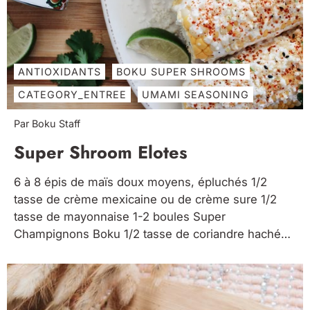
ANTIOXIDANTS
BOKU SUPER SHROOMS
CATEGORY_ENTREE
UMAMI SEASONING
Par Boku Staff
Super Shroom Elotes
6 à 8 épis de maïs doux moyens, épluchés 1/2
tasse de crème mexicaine ou de crème sure 1/2
tasse de mayonnaise 1-2 boules Super
Champignons Boku 1/2 tasse de coriandre hachée 1
gousse d'ail, hachée 1/4 cuillère à café de poivre
de Cayenne 2 cuillères à café de zeste...